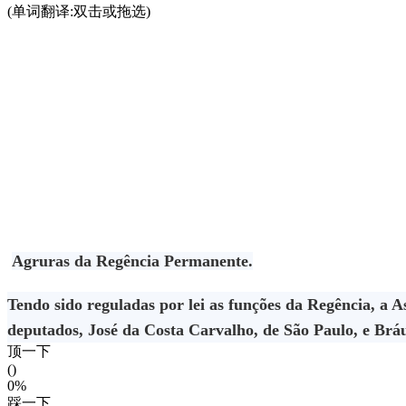
(单词翻译:双击或拖选)
Agruras da Regência Permanente.
Tendo sido reguladas por lei as funções da Regência, a 
deputados, José da Costa Carvalho, de São Paulo, e Bráu
顶一下
()
0%
踩一下