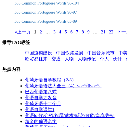
365 Common Portuguese Words 98-104
365 Common Portuguese Words 90-97
365 Common Portuguese Words 83-89
«上一页
1
2
…
3
4
5
6
7
8
9
…
21
22
下一
推荐TAG标签
中国道德建设
中国铁路发展
中国音乐城市
中
欧贸易往来
交通
人物
人物传记
仆人
伙计
热点内容
葡萄牙语自学教程（2-3）
葡萄牙语语法大全三（4）você和vocês
巴西葡语第八式
葡语自学之发音
葡萄牙语十二个月
葡语自学课堂1
葡语问候/介绍/祝愿/请求/感谢/致歉/寒暄/告别
超全的葡语名字