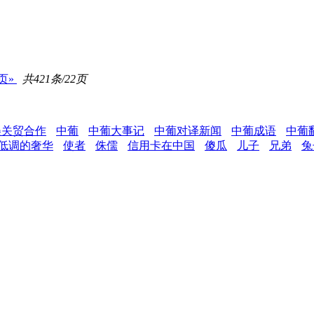
页»
共421条/22页
美关贸合作
中葡
中葡大事记
中葡对译新闻
中葡成语
中葡
低调的奢华
使者
侏儒
信用卡在中国
傻瓜
儿子
兄弟
兔