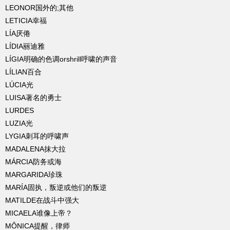
LEONOR国外的;其他
LETICIA幸福
LÍA厌倦
LÍDIA丽迪雅
LÍGIA明确的色调orshrill呼啸的声音
LÍLIAN百合
LÚCIA光
LUISA著名的勇士
LURDES
LUZIA光
LYGIA刺耳的呼啸声
MADALENA抹大拉
MÁRCIA防务或海
MARGARIDA珍珠
MARÍA固执，叛逆或他们的叛逆
MATILDE在战斗中强大
MICAELA谁像上帝？
MÔNICA提醒，律师