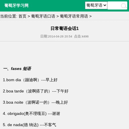
葡萄牙学习网
当前位置:
首页
>
葡萄牙语口语
>
葡萄牙语常用语
>
日常葡语会话1
日期:
点击:
2014-04-26 20:54
4496
一、
fases
短语
1.bom dia（蹦迪啊）---早上好
2.boa tarde（波啊搭了的）---下午好
3.boa noite（波啊诺一的）---晚上好
4. obrigado(奥不理嘎豆) ---谢谢
5. de nada(德 纳达) ---不客气