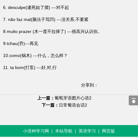
6. desculpe(逮死姑了摆) ---对不起
7. não faz mal(脑法子骂凹) ---没关系,不要紧
8.muito prazer (木一度不拉择了) ---很高兴认识你。
9.tchau(乔)---再见
10.como(锅木) ---什么，怎么样？
11. ta bom(打泵) ---好,对,行
分享到：
上一篇：
葡萄牙语图片心语2
下一篇：
日常葡语会话2
小语种学习网
|
本站导航
|
英语学习
|
网页版