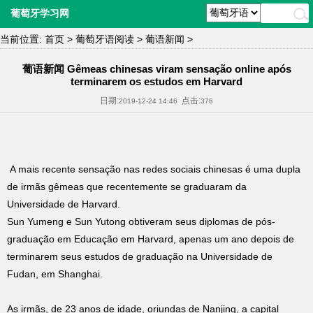
葡萄牙学习网
当前位置:
首页
>
葡萄牙语阅读
>
葡语新闻
>
葡语新闻 Gêmeas chinesas viram sensação online após
terminarem os estudos em Harvard
日期:
点击:
2019-12-24 14:46
376
A mais recente sensação nas redes sociais chinesas é uma dupla
de irmãs gêmeas que recentemente se graduaram da
Universidade de Harvard.
Sun Yumeng e Sun Yutong obtiveram seus diplomas de pós-
graduação em Educação em Harvard, apenas um ano depois de
terminarem seus estudos de graduação na Universidade de
Fudan, em Shanghai.
As irmãs, de 23 anos de idade, oriundas de Nanjing, a capital