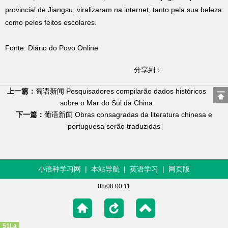
provincial de Jiangsu, viralizaram na internet, tanto pela sua beleza
como pelos feitos escolares.
Fonte: Diário do Povo Online
分享到：
上一篇：
葡语新闻 Pesquisadores compilarão dados históricos
sobre o Mar do Sul da China
下一篇：
葡语新闻 Obras consagradas da literatura chinesa e
portuguesa serão traduzidas
小语种学习网
|
本站导航
|
英语学习
|
网页版
08/08 00:11
51La