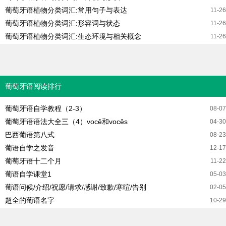
葡萄牙语植物分类词汇:常用句子与表达
11-26
葡萄牙语植物分类词汇:形容词与状态
11-26
葡萄牙语植物分类词汇:生态环境与相关概念
11-26
葡萄牙语阅读排行
葡萄牙语自学教程（2-3）
08-07
葡萄牙语语法大全三（4）você和vocês
04-30
巴西葡语第八式
08-23
葡语自学之发音
12-17
葡萄牙语十二个月
11-22
葡语自学课堂1
05-03
葡语问候/介绍/祝愿/请求/感谢/致歉/寒暄/告别
02-05
超全的葡语名字
10-29