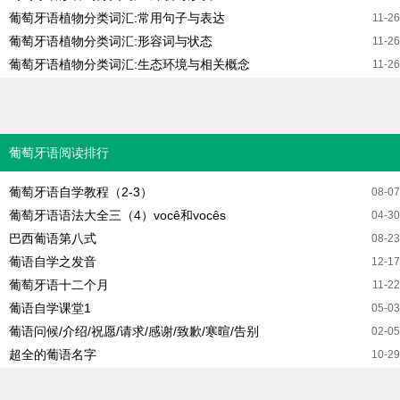
葡萄牙语植物分类词汇:常用句子与表达
11-26
葡萄牙语植物分类词汇:形容词与状态
11-26
葡萄牙语植物分类词汇:生态环境与相关概念
11-26
葡萄牙语阅读排行
葡萄牙语自学教程（2-3）
08-07
葡萄牙语语法大全三（4）você和vocês
04-30
巴西葡语第八式
08-23
葡语自学之发音
12-17
葡萄牙语十二个月
11-22
葡语自学课堂1
05-03
葡语问候/介绍/祝愿/请求/感谢/致歉/寒暄/告别
02-05
超全的葡语名字
10-29