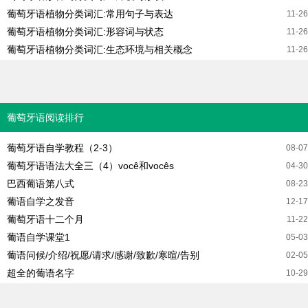
葡萄牙语植物分类词汇:常用句子与表达
11-26
葡萄牙语植物分类词汇:形容词与状态
11-26
葡萄牙语植物分类词汇:生态环境与相关概念
11-26
葡萄牙语阅读排行
葡萄牙语自学教程（2-3）
08-07
葡萄牙语语法大全三（4）você和vocês
04-30
巴西葡语第八式
08-23
葡语自学之发音
12-17
葡萄牙语十二个月
11-22
葡语自学课堂1
05-03
葡语问候/介绍/祝愿/请求/感谢/致歉/寒暄/告别
02-05
超全的葡语名字
10-29