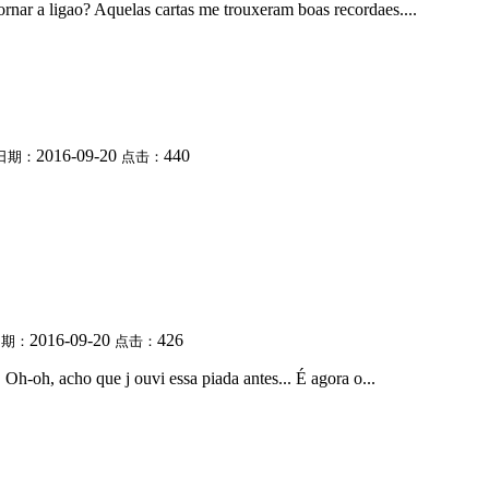
rnar a ligao? Aquelas cartas me trouxeram boas recordaes....
2016-09-20
440
日期：
点击：
2016-09-20
426
日期：
点击：
h-oh, acho que j ouvi essa piada antes... É agora o...