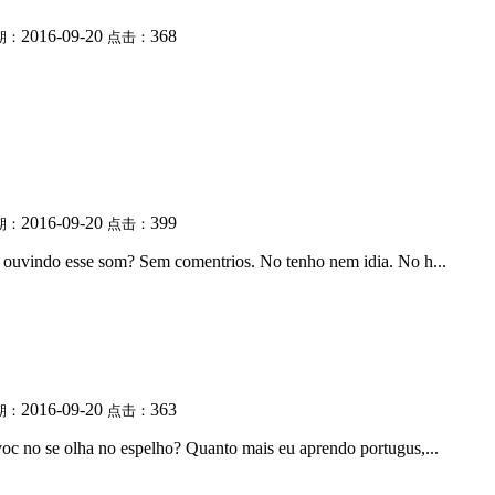
2016-09-20
368
期：
点击：
2016-09-20
399
期：
点击：
T ouvindo esse som? Sem comentrios. No tenho nem idia. No h...
2016-09-20
363
期：
点击：
voc no se olha no espelho? Quanto mais eu aprendo portugus,...