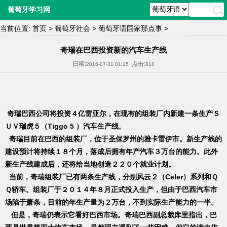
葡萄牙学习网
当前位置:
首页
>
葡萄牙社会
>
葡萄牙语国家那点事
>
奇瑞在巴西投资新的汽车生产线
日期:
点击:
2016-07-31 01:15
818
奇瑞巴西公司将投资４亿雷亚尔，在现有的组装厂内新建一条生产Ｓ
ＵＶ瑞虎５（Tiggo 5 ）汽车生产线。
奇瑞目前在巴西的组装厂，位于圣保罗州的雅卡雷伊市。新生产线的
建设预计将持续１８个月，落成后拥有年产汽车３万台的能力。此外
新生产线建成后，还将给当地创造２２０个就业计划。
当前，奇瑞组装厂已有两条生产线，分别风云２（Celer）系列和Ｑ
Ｑ轿车。组装厂于２０１４年８月正式投入生产，但由于巴西汽车市
场陷于萧条，目前的年生产量为２万台，不到实际生产能力的一半。
但是，奇瑞仍表示它看好巴西市场。奇瑞巴西副总裁库里指出，巴